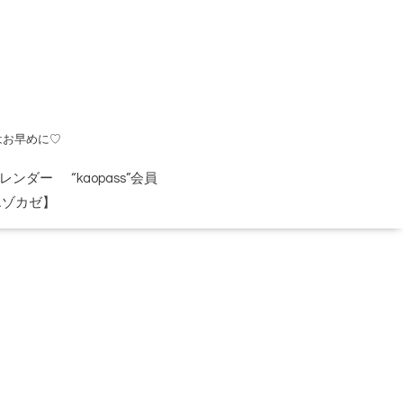
はお早めに♡
レンダー
“kaopass”会員
エゾカゼ】