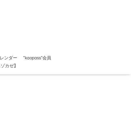
レンダー
“kaopass”会員
エゾカゼ】