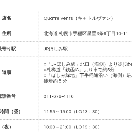
店名
Quatre Vents（キャトルヴァン）
住所
北海道 札幌市手稲区星置3条9丁目10-11
最寄り駅
JRほしみ駅
○「JRほしみ駅」北口（海側）より徒歩約
○札樽道「銭函IC」より車で約5分
道順
○「ほしみ緑地」下手稲通沿い（海側）駐
徒歩約５分
電話番号
011-676-4116
時間（昼）
11:55～15:00（LO13：30）
（夜）
18:00～21:00（LO19：30）