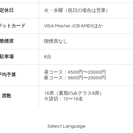
定休日
火・水曜（祝日の場合は営業）
ジットカード
VISA Master JCB AMEXほか
禁煙席
喫煙席なし
駐車場
8台
昼コース：4500円〜20000円
平均予算
夜コース：5600円〜20000円
16席（夏期のみテラス8席）
席数
※貸切：10〜16名
Select Language