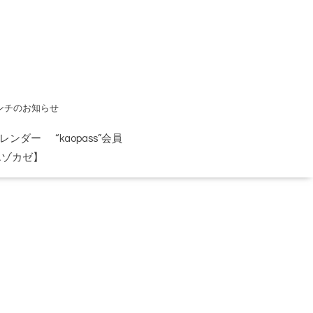
ンチのお知らせ
レンダー
“kaopass”会員
エゾカゼ】