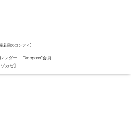
道産若鶏のコンフィ】
レンダー
“kaopass”会員
エゾカゼ】