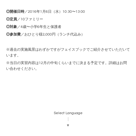
◎開催日時
／2016年1月6日（水）10:30〜13:00
◎定員
／10ファミリー
◎対象
／4歳〜小学6年生と保護者
◎参加費
／おひとり様2,000円（ランチ代込み）
※過去の実施風景はわずかですがフェイスブックでご紹介させていただいて
います。
※当日の実習内容は12月の中旬くらいまでに決まる予定です。詳細はお問
い合わせください。
Select Language
▼