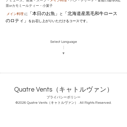
アミューズ、前菜・スープ・
メイン料理
・パン・デザート・食後の珈琲or紅
茶orカモミールティー・小菓子
「本日のお魚」
「北海道産黒毛和牛ロース
メイン料理
に
と
のロティ」
をお召し上がりいただけるコースです。
Select Language
▼
Quatre Vents（キャトルヴァン）
プライバシーポリシー
©2026
Quatre Vents（キャトルヴァン）
. All Rights Reserved.