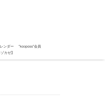
レンダー
“kaopass”会員
エゾカゼ】