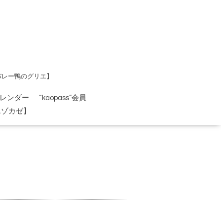
バレー鴨のグリエ】
レンダー
“kaopass”会員
エゾカゼ】