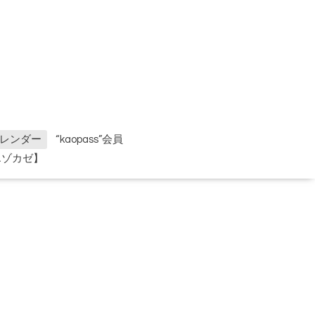
レンダー
“kaopass”会員
エゾカゼ】