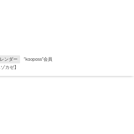
レンダー
“kaopass”会員
エゾカゼ】