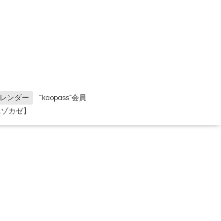
レンダー
“kaopass”会員
エゾカゼ】