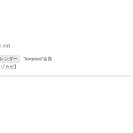
】の日
レンダー
“kaopass”会員
エゾカゼ】