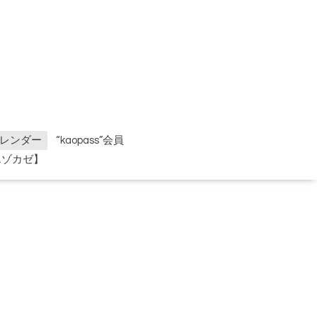
レンダー
“kaopass”会員
エゾカゼ】