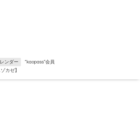
レンダー
“kaopass”会員
エゾカゼ】