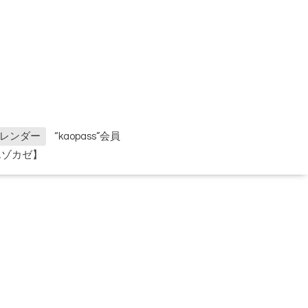
レンダー
“kaopass”会員
エゾカゼ】